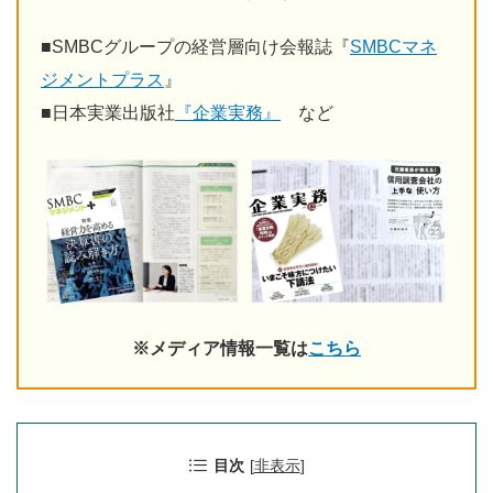
■
SMBCグループの経営層向け会報誌『
SMBCマネ
ジメントプラス
』
■
日本実業出版社
『企業実務』
など
※メディア情報一覧は
こちら
目次
[
非表示
]