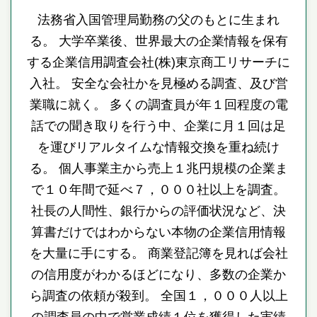
法務省入国管理局勤務の父のもとに生まれ
る。 大学卒業後、世界最大の企業情報を保有
する企業信用調査会社(株)東京商工リサーチに
入社。 安全な会社かを見極める調査、及び営
業職に就く。 多くの調査員が年１回程度の電
話での聞き取りを行う中、企業に月１回は足
を運びリアルタイムな情報交換を重ね続け
る。 個人事業主から売上１兆円規模の企業ま
で１０年間で延べ７，０００社以上を調査。
社長の人間性、銀行からの評価状況など、決
算書だけではわからない本物の企業信用情報
を大量に手にする。 商業登記簿を見れば会社
の信用度がわかるほどになり、多数の企業か
ら調査の依頼が殺到。 全国１，０００人以上
の調査員の中で営業成績１位を獲得した実績