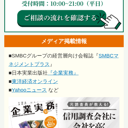
メディア掲載情報
■
SMBCグループの経営層向け会報誌『
SMBCマ
ネジメントプラス
』
■
日本実業出版社
『企業実務』
■
東洋経済オンライン
■
Yahooニュース
など