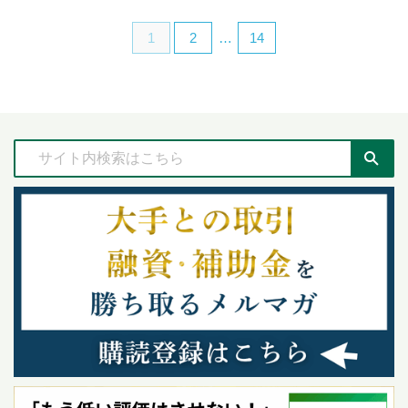
1
2
…
14