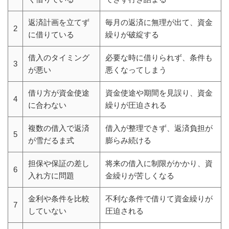
返済計画を立てず
毎月の返済に無理が出て、資金
2
に借りている
繰りが破綻する
借入のタイミング
必要な時に借りられず、条件も
3
が悪い
悪くなってしまう
借り方が資金使途
資金使途や期間を見誤り、資金
4
に合わない
繰りが圧迫される
複数の借入で返済
借入が整理できず、返済負担が
5
が雪だるま式
膨らみ続ける
担保や保証の差し
将来の借入に制限がかかり、資
6
入れ方に問題
金繰りが苦しくなる
金利や条件を比較
不利な条件で借りて資金繰りが
7
していない
圧迫される