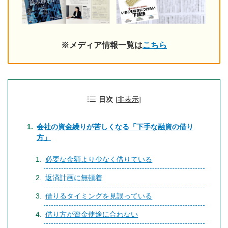
※メディア情報一覧は
こちら
目次
[
非表示
]
会社の資金繰りが苦しくなる「下手な融資の借り
方」
必要な金額より少なく借りている
返済計画に無頓着
借りるタイミングを見誤っている
借り方が資金使途に合わない