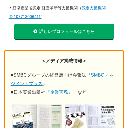
＊経済産業省認定 経営革新等支援機関（
認定支援機関
ID:107713006411
）
詳しいプロフィールはこちら
＜メディア掲載情報＞
■
SMBCグループの経営層向け会報誌『
SMBCマネ
ジメントプラス
』
■
日本実業出版社
『企業実務』
など