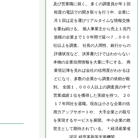
及び営業職に就く。 多くの調査員が年１回
程度の電話での聞き取りを行う中、企業に
月１回は足を運びリアルタイムな情報交換
を重ね続ける。 個人事業主から売上１兆円
規模の企業まで１０年間で延べ７，０００
社以上を調査。 社長の人間性、銀行からの
評価状況など、決算書だけではわからない
本物の企業信用情報を大量に手にする。 商
業登記簿を見れば会社の信用度がわかるほ
どになり、多数の企業から調査の依頼が殺
到。 全国１，０００人以上の調査員の中で
営業成績１位を獲得した実績を持つ。 ２０
１７年同社を退職。現在は小さな企業の信
用力アップサポートや、 大手企業との取引
を実現するサービスを展開。 中小企業の救
世主として期待されている。 ＊経済産業省
認定 経営革新等支援機関