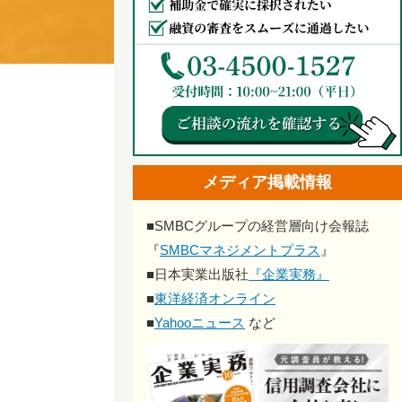
メディア掲載情報
■
SMBCグループの経営層向け会報誌
『
SMBCマネジメントプラス
』
■
日本実業出版社
『企業実務』
■
東洋経済オンライン
■
Yahooニュース
など