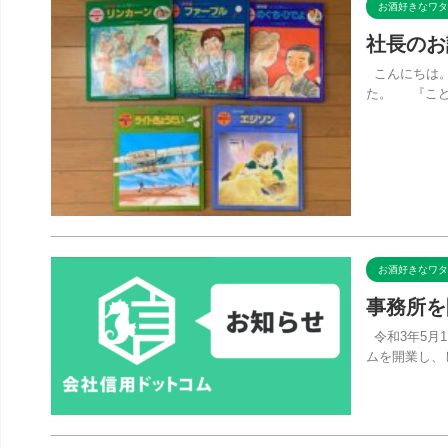
お酒好きなワタ
社長のお
こんにちは。
た。 『こども
お酒好きなワタ
事務所を
令和3年5月
ムを開業し、