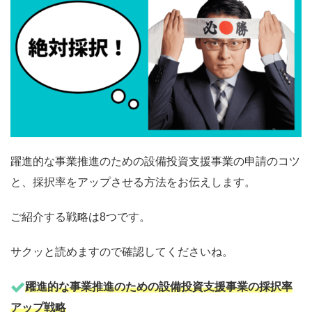
0
式会社
強と事業拡大
1
株式会社エ
2030年カーボンハーフ実現に向けた
1
ー・アイ・エ
サーボベンダーの導入
ス
1
株式会社オー
出荷処理のロボット化による物流Ｄ
2
ティーエス
Ｘの推進事業
1
荻野工業株式
新設備による新規HEV用自動車部品
躍進的な事業推進のための設備投資支援事業の申請のコツ
3
会社
の量産体制の構築と生産性向上
と、採択率をアップさせる方法をお伝えします。
1
有限会社尾熊
最新加工設備の導入により、小型建
ご紹介する戦略は8つです。
4
シャーリング
築部品市場における競争力を強化し
売上拡大を図る
サクッと読めますので確認してくださいね。
1
小倉鉄工株式
老朽設備を更新し、工程削減と生産
躍進的な事業推進のための設備投資支援事業の採択率
5
会社
性向上及び、品質向上を狙う事業
アップ戦略