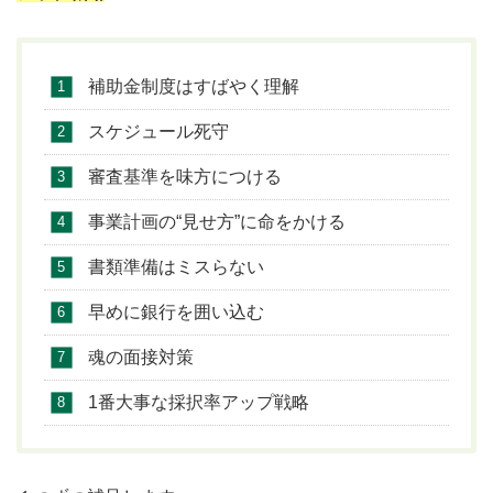
1
有限会社落合
最新加工設備の導入で大型配電盤部
6
製作所
品の高精度な加工を実現し、躍進的
な事業展開を図る
補助金制度はすばやく理解
1
関東エアフィ
新規切断機導入で技術力・生産性向
スケジュール死守
7
ルター工業株
上を図りエアフィルター増産要請へ
式会社
の対応を行う
審査基準を味方につける
1
クボデラ株式
川上分野の製材事業を取り込み一貫
事業計画の“見せ方”に命をかける
8
会社
生産体制を構築、高付加価値木材製
書類準備はミスらない
品の供給力を強化
早めに銀行を囲い込む
1
グランツテク
樹脂関連素材に精通したノウハウを
9
ノワークス株
活かした特許製品を普及させ、環境
魂の面接対策
式会社
推進施策へ挑戦！
1番大事な採択率アップ戦略
2
株式会社栗田
電子部品印刷用感光乳剤の製造工程
0
化学研究所
の高度化