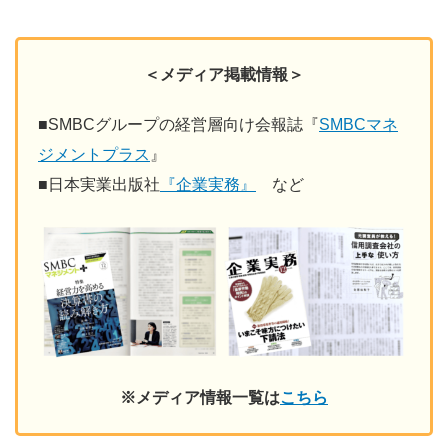
＜メディア掲載情報＞
■
SMBCグループの経営層向け会報誌『
SMBCマネ
ジメントプラス
』
■
日本実業出版社
『企業実務』
など
※メディア情報一覧は
こちら