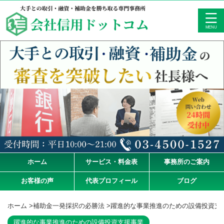
ホーム
サービス・料金表
事務所のご案内
お客様の声
代表プロフィール
ブログ
ホーム
>
補助金一発採択の必勝法
>
躍進的な事業推進のための設備投資支
躍進的な事業推進のための設備投資支援事業