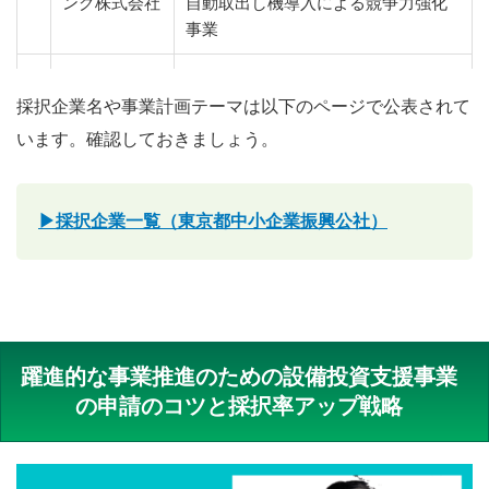
ング株式会社
自動取出し機導入による競争力強化
事業
6
株式会社アシ
大判フラット印刷機とロール式ＵＶ
ストクリップ
印刷機の導入による生産性向上と製
採択企業名や事業計画テーマは以下のページで公表されて
品力強化計画
います。確認しておきましょう。
7
飯沼精研株式
最新型ＣＮＣ旋盤を導入し客先要請
会社
の大型材料への対応及び増産・短納
▶採択企業一覧（東京都中小企業振興公社）
期要求に応える
8
いちかわライ
おむすび事業の生産性向上および新
スビジネス株
規販路開拓事業計画
式会社
躍進的な事業推進のための設備投資支援事業
9
岩代工業株式
最新のNCフライス盤導入で自動化お
の申請のコツと採択率アップ戦略
会社
よび精密加工内製化により長期的競
争力を強化！
1
エイト印刷株
新たな設備導入による生産能力の増