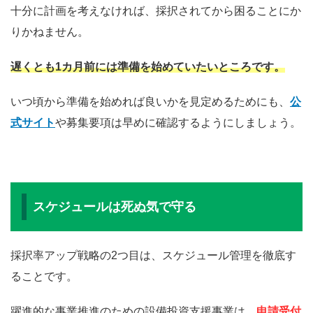
十分に計画を考えなければ、採択されてから困ることにか
2
株式会社坂本
複合加工機とガントリーローダーに
6
協立精機
よる工程集約と省人化
りかねません。
2
株式会社サト
2024年運送業問題・人材不足に対応
遅くとも1カ月前には準備を始めていたいところです。
7
ウ
した住宅用基礎鉄筋の製造出荷工程
の生産性向上
いつ頃から準備を始めれば良いかを見定めるためにも、
公
式サイト
や募集要項は早めに確認するようにしましょう。
2
真田機械株式
高度精密加工技術よるイノベーショ
8
会社
ン推進
2
サプティー株
AI搭載不良検知システム開発
9
式会社
スケジュールは死ぬ気で守る
3
株式会社三功
最新設備による特殊ダンパーの量産
0
工業所
化と短納期対応の実現でデータセン
採択率アップ戦略の2つ目は、スケジュール管理を徹底す
ター需要に応える
ることです。
3
株式会社三光
アジア初の全自動貼箱機導入による
1
紙器工業所
幅広いパッケージ需要の取り込み
躍進的な事業推進のための設備投資支援事業は、
申請受付