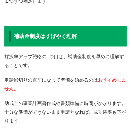
2
株式会社クレ
粒状改良土製造プラント 2軸パドルミ
１つずつ補足します。
1
ーベスト
キサー2基並列化による生産性向上の
実現
2
株式会社健康
成長著しいタンパク補給食品市場へ
2
豆元
新たな売れ筋を作る！オリジナル製
補助金制度はすばやく理解
品製造事業への挑戦
2
株式会社交運
板金塗装部門の最適化による地域随
採択率アップ戦略の1つ目は、補助金制度を早めに理解す
3
社
一の大型自動車の板金塗装整備体制
ることです。
の実現
申請締切りの直前になって準備を始めるのは
おすすめしま
2
株式会社小島
生産設備の増強で顧客・市場のニー
せん。
4
機械製作所
ズに応え、競争力を強化と売上構成
比を是正する。
助成金の事業計画書作成や書類準備に時間がかかります。
2
古宮製本株式
稀少な中ミシン綴じ対応を可能に
十分な準備ができないまま申請となれば、成功確率も下が
5
会社
し、安全性に配慮しつつ多様化する
ります。
ニーズに普く応える