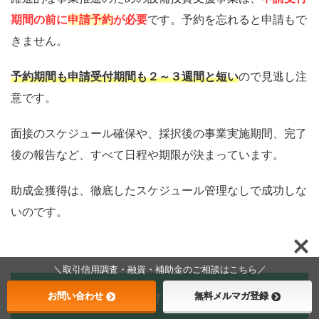
期間の前に
申請予約
が必要
です。予約を忘れると申請もで
3
株式会社三祥
UV枚葉印刷機導入による超短納期/超
きません。
2
印刷
薄紙印刷対応の実現とオンリーワン
企業への発展
予約期間も申請受付期間も２～３週間と短い
ので見逃し注
3
三鎮工業株式
ＥＶ向けステンレス部品の増産対応
意です。
3
会社
と42φまでの加工機フルラインナップ
による差別化
面接のスケジュール確保や、採択後の事業実施期間、完了
後の報告など、すべて日程や期限が決まっています。
3
三正工業株式
新工場建設に伴う半導体製造装置部
4
会社
品のワンストップでの増産実現によ
助成金獲得は、徹底したスケジュール管理なしで成功しな
る競争力強化
いのです。
3
株式会社サン
デジタル制御の完全自動ダイシング
5
テック
装置による高付加価値加工の実現と
段取りの改善
＼取引信用調査・融資・補助金のご相談はこちら／
3
株式会社芝畑
新設備による生産性向上で、大型風
審査基準を味方につける
お問い合わせ
無料メルマガ登録
6
製作所
量測定装置部品の製造を実現し新た