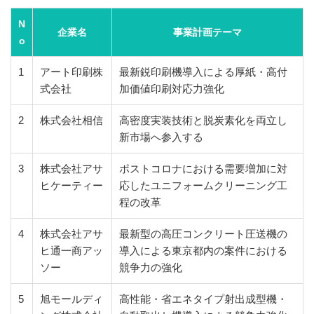
N
企業名
事業計画テーマ
o
1
アート印刷株
最新鋭印刷機導入による厚紙・高付
式会社
加価値印刷対応力強化
2
株式会社相信
高密度実装技術と脱炭素化を両立し
新市場へ参入する
3
株式会社アサ
ポストコロナにおける需要増加に対
ヒケーティー
応したユニフォームクリーニング工
程の改革
4
株式会社アサ
最新型の高圧コンクリート圧送機の
ヒ通一商アッ
導入による東京都内の案件における
ソー
競争力の強化
5
旭モールディ
高性能・省エネタイプ射出成型機・