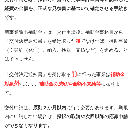
経費の金額を、正式な見積書に基づいて確定させる手続き
です。
新事業進出補助金では、交付申請後に補助金事務局から
「交付決定通知書」を受け取った
後
でなければ、補助事業
（※契約（発注）、納入、検収、支払など）を進めること
はできません。
前
「交付決定通知書」を受け取る
に行った事業は
補助金
外
対象
になり、
補助金の減額や全額不支給等
になりま
す。
交付申請は、
原則２か月以内
に行う必要があります。期限
内に申請しない場合は、
採択の取消
や
次回以降の応募申請
ができなくなります。