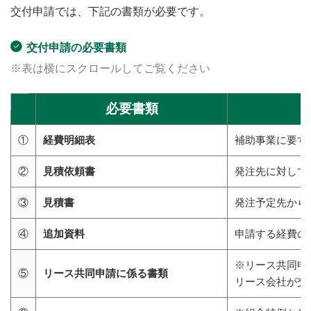
交付申請では、下記の書類が必要です。
交付申請の必要書類
※表は横にスクロールしてご覧ください
必要書類
①
経費明細表
補助事業に要す
②
見積依頼書
発注先に対して
③
見積書
発注予定先から
④
追加資料
申請する経費の
※リース共同申
⑤
リース共同申請に係る書類
リース会社が交