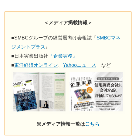
＜メディア掲載情報＞
■
SMBCグループの経営層向け会報誌『
SMBCマネ
ジメントプラス
』
■
日本実業出版社
『企業実務』
■
東洋経済オンライン
、
Yahooニュース
など
※メディア情報一覧は
こちら