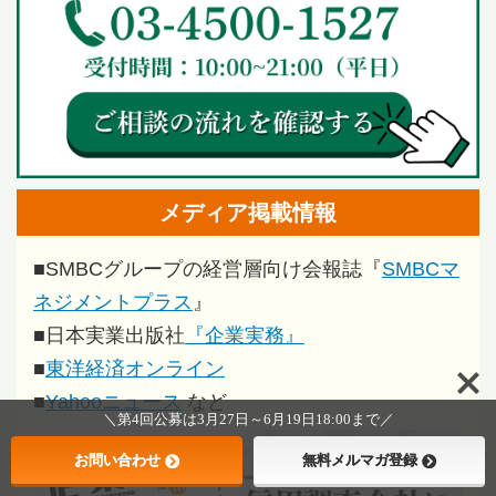
メディア掲載情報
■
SMBCグループの経営層向け会報誌『
SMBCマ
ネジメントプラス
』
■
日本実業出版社
『企業実務』
■
東洋経済オンライン
■
Yahooニュース
など
＼第4回公募は3月27日～6月19日18:00まで／
お問い合わせ
無料メルマガ登録