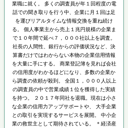
業職に就く。 多くの調査員が年１回程度の電
話での聞き取りを行う中、企業に月１回は足
を運びリアルタイムな情報交換を重ね続け
る。 個人事業主から売上１兆円規模の企業ま
で１０年間で延べ７，０００社以上を調査。
社長の人間性、銀行からの評価状況など、決
算書だけではわからない本物の企業信用情報
を大量に手にする。 商業登記簿を見れば会社
の信用度がわかるほどになり、多数の企業か
ら調査の依頼が殺到。 全国１，０００人以上
の調査員の中で営業成績１位を獲得した実績
を持つ。 ２０１７年同社を退職。現在は小さ
な企業の信用力アップサポートや、 大手企業
との取引を実現するサービスを展開。 中小企
業の救世主として期待されている。 ＊経済産