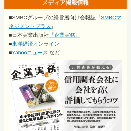
メディア掲載情報
■
SMBCグループの経営層向け会報誌『
SMBCマ
ネジメントプラス
』
■
日本実業出版社
『企業実務』
■
東洋経済オンライン
■
Yahooニュース
など