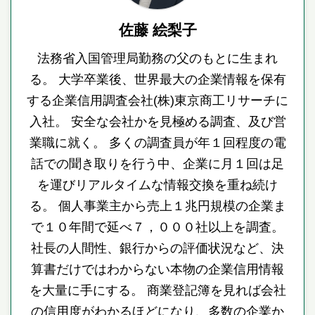
佐藤 絵梨子
法務省入国管理局勤務の父のもとに生まれ
る。 大学卒業後、世界最大の企業情報を保有
する企業信用調査会社(株)東京商工リサーチに
入社。 安全な会社かを見極める調査、及び営
業職に就く。 多くの調査員が年１回程度の電
話での聞き取りを行う中、企業に月１回は足
を運びリアルタイムな情報交換を重ね続け
る。 個人事業主から売上１兆円規模の企業ま
で１０年間で延べ７，０００社以上を調査。
社長の人間性、銀行からの評価状況など、決
算書だけではわからない本物の企業信用情報
を大量に手にする。 商業登記簿を見れば会社
の信用度がわかるほどになり、多数の企業か