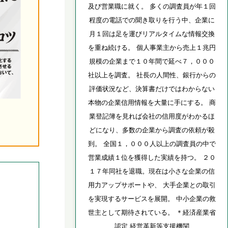
及び営業職に就く。 多くの調査員が年１回
程度の電話での聞き取りを行う中、企業に
月１回は足を運びリアルタイムな情報交換
を重ね続ける。 個人事業主から売上１兆円
規模の企業まで１０年間で延べ７，０００
社以上を調査。 社長の人間性、銀行からの
評価状況など、決算書だけではわからない
本物の企業信用情報を大量に手にする。 商
業登記簿を見れば会社の信用度がわかるほ
どになり、多数の企業から調査の依頼が殺
到。 全国１，０００人以上の調査員の中で
営業成績１位を獲得した実績を持つ。 ２０
１７年同社を退職。現在は小さな企業の信
用力アップサポートや、 大手企業との取引
を実現するサービスを展開。 中小企業の救
世主として期待されている。 ＊経済産業省
認定 経営革新等支援機関