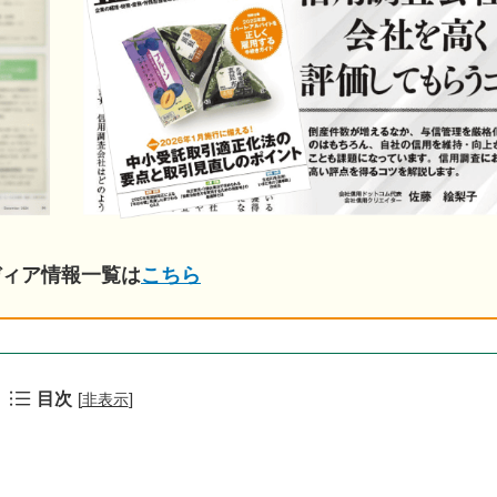
ディア情報一覧は
こちら
目次
[
]
非表示