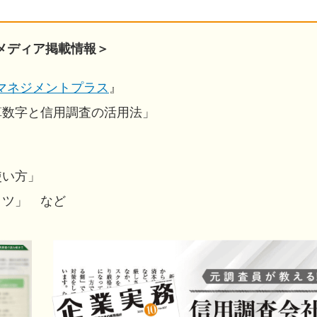
メディア掲載情報＞
Cマネジメントプラス
』
算数字と信用調査の活用法」
使い方」
コツ」 など