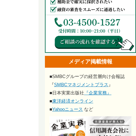
メディア掲載情報
■
SMBCグループの経営層向け会報誌
『
SMBCマネジメントプラス
』
■
日本実業出版社
『企業実務』
■
東洋経済オンライン
■
Yahooニュース
など