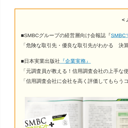
＜
■SMBCグループの経営層向け会報誌『
SMB
「危険な取引先・優良な取引先がわかる 決
■日本実業出版社
『企業実務』
「元調査員が教える！信用調査会社の上手な
「信用調査会社に会社を高く評価してもらう