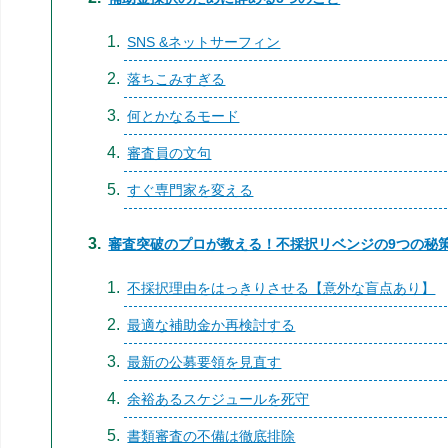
SNS &ネットサーフィン
落ちこみすぎる
何とかなるモード
審査員の文句
すぐ専門家を変える
審査突破のプロが教える！不採択リベンジの9つの秘
不採択理由をはっきりさせる【意外な盲点あり】
最適な補助金か再検討する
最新の公募要領を見直す
余裕あるスケジュールを死守
書類審査の不備は徹底排除